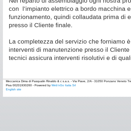
Nel reparto di assemblaggio ogni nostra pr
con l’impianto elettrico a bordo macchina e
funzionamento, quindi collaudata prima di ef
presso il Cliente finale.
La completezza del servizio che forniamo è 
interventi di manutenzione presso il Cliente 
tecnici assicura interventi risolutivi e di qual
Meccanica Dima di Pasqualin Rinaldo & c s.a.s. - Via Piave, 2/A - 31050 Ponzano Veneto T
Piva 00201930260 - Powered by
Web'nGo Italia Srl
English site